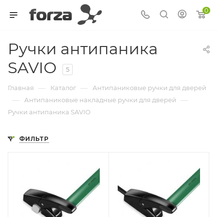
0
Ручки антипаника
SAVIO
5
—
—
Главная
Каталог
Антипаниковые ручки для дверей
—
—
Антипаниковые накладные ручки для дверей
Ручки антипаника SAVIO
ФИЛЬТР