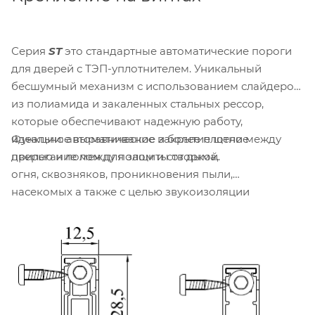
Серия
ST
это стандартные автоматические пороги
для дверей с ТЭП-уплотнителем. Уникальный
бесшумный механизм с использованием слайдеров
из полиамида и закаленных стальных рессор,
которые обеспечивают надежную работу,
Функции: автоматическое закрытие щели между
идеальное выравнивание и более плотное
дверью и полом для защиты от дыма,
прилегание между полом и створкой.
огня, сквозняков, проникновения пыли,
насекомых а также с целью звукоизоляции