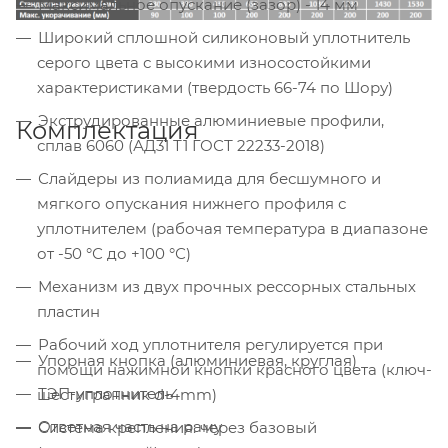
Максимальное опускание (зазор) - 14 мм
Широкий сплошной силиконовый уплотнитель
серого цвета с высокими износостойкими
характеристиками (твердость 66-74 по Шору)
Экструдированные алюминиевые профили,
Комплектация
сплав 6060 (АД31 Т1 ГОСТ 22233-2018)
Слайдеры из полиамида для бесшумного и
мягкого опускания нижнего профиля с
уплотнителем (рабочая температура в диапазоне
от -50 °С до +100 °С)
Механизм из двух прочных рессорных стальных
пластин
Рабочий ход уплотнителя регулируется при
Упорная кнопка (алюминиевая, круглая)
помощи нажимной кнопки красного цвета (ключ-
ТЭП-уплотнитель
шестигранник d-4mm)
Ответная часть на раму
Система крепления: через базовый