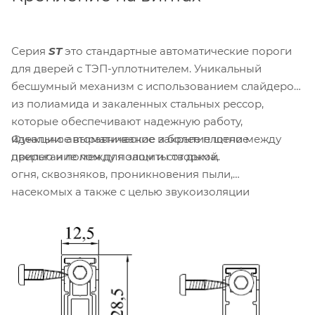
Серия
ST
это стандартные автоматические пороги
для дверей с ТЭП-уплотнителем. Уникальный
бесшумный механизм с использованием слайдеров
из полиамида и закаленных стальных рессор,
которые обеспечивают надежную работу,
Функции: автоматическое закрытие щели между
идеальное выравнивание и более плотное
дверью и полом для защиты от дыма,
прилегание между полом и створкой.
огня, сквозняков, проникновения пыли,
насекомых а также с целью звукоизоляции