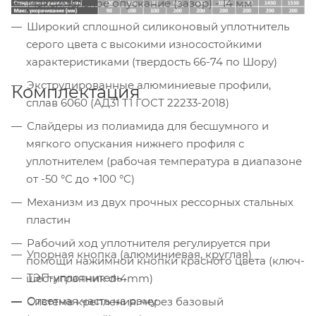
Максимальное опускание (зазор) - 14 мм
Широкий сплошной силиконовый уплотнитель
серого цвета с высокими износостойкими
характеристиками (твердость 66-74 по Шору)
Экструдированные алюминиевые профили,
Комплектация
сплав 6060 (АД31 Т1 ГОСТ 22233-2018)
Слайдеры из полиамида для бесшумного и
мягкого опускания нижнего профиля с
уплотнителем (рабочая температура в диапазоне
от -50 °С до +100 °С)
Механизм из двух прочных рессорных стальных
пластин
Рабочий ход уплотнителя регулируется при
Упорная кнопка (алюминиевая, круглая)
помощи нажимной кнопки красного цвета (ключ-
ТЭП-уплотнитель
шестигранник d-4mm)
Ответная часть на раму
Система крепления: через базовый