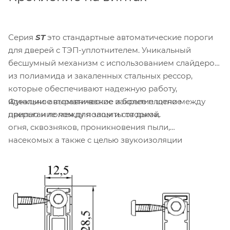
Серия
ST
это стандартные автоматические пороги
для дверей с ТЭП-уплотнителем. Уникальный
бесшумный механизм с использованием слайдеров
из полиамида и закаленных стальных рессор,
которые обеспечивают надежную работу,
Функции: автоматическое закрытие щели между
идеальное выравнивание и более плотное
дверью и полом для защиты от дыма,
прилегание между полом и створкой.
огня, сквозняков, проникновения пыли,
насекомых а также с целью звукоизоляции