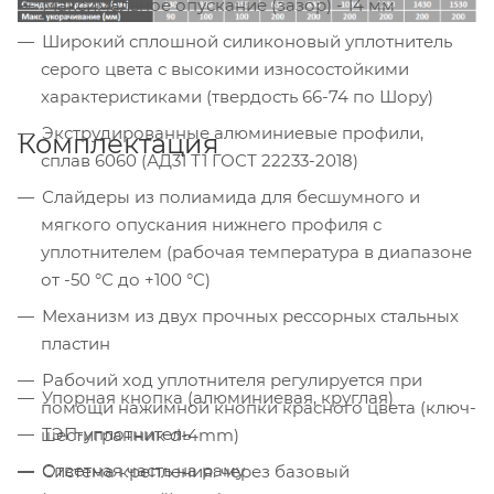
Максимальное опускание (зазор) - 14 мм
Широкий сплошной силиконовый уплотнитель
серого цвета с высокими износостойкими
характеристиками (твердость 66-74 по Шору)
Экструдированные алюминиевые профили,
Комплектация
сплав 6060 (АД31 Т1 ГОСТ 22233-2018)
Слайдеры из полиамида для бесшумного и
мягкого опускания нижнего профиля с
уплотнителем (рабочая температура в диапазоне
от -50 °С до +100 °С)
Механизм из двух прочных рессорных стальных
пластин
Рабочий ход уплотнителя регулируется при
Упорная кнопка (алюминиевая, круглая)
помощи нажимной кнопки красного цвета (ключ-
ТЭП-уплотнитель
шестигранник d-4mm)
Ответная часть на раму
Система крепления: через базовый