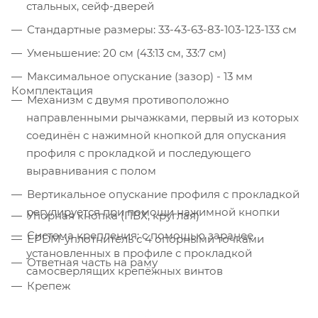
стальных, сейф-дверей
Стандартные размеры: 33-43-63-83-103-123-133 см
Уменьшение: 20 см (43:13 см, 33:7 см)
Максимальное опускание (зазор) - 13 мм
Комплектация
Механизм с двумя противоположно
направленными рычажками, первый из которых
соединён с нажимной кнопкой для опускания
профиля с прокладкой и последующего
выравнивания с полом
Вертикальное опускание профиля с прокладкой
регулируется при помощи нажимной кнопки
Упорная кнопка (ПВХ, круглая)
Система крепления: с помощью заранее
EPDM-уплотнитель с 4 опорными точками
установленных в профиле с прокладкой
Ответная часть на раму
cамосверлящих крепёжных винтов
Крепеж