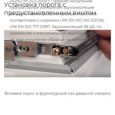
262912 от 25.11.2009 г. Предмет испытания:
Установка порога с
лабораторные измерения звукоизоляции
предустановленным винтом
автоматических уплотнительных порогов в
соответствии с нормами UNI EN ISO 140-3:2006,
UNI EN ISO 717-1:1997. Звукоизоляция 38 дБ, по
сравнению с максимальной звукоизоляцией 41
дБ при испытании образца на полную
герметичность
Вставьте порог в фурнитурный паз дверной створки