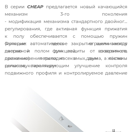
В серии
CHEAP
предлагается новый качающийся
механизм 3-го поколения
- модификация механизма стандартного двойного
регулирования, где активная функция прижатия
к полу обеспечивается с помощью пружин
Функции: автоматическое закрытие щели между
(которые здесь ограничиваются
дверью и полом для защиты от сквозняков,
пассивной функцией возвратного
проникновения пыли, насекомых, дыма, а также с
движения) переходит к двум жёстким
целью звукоизоляции
рычагам, гарантирующим улучшение контроля
подвижного профиля и контролируемое давление
на пол.