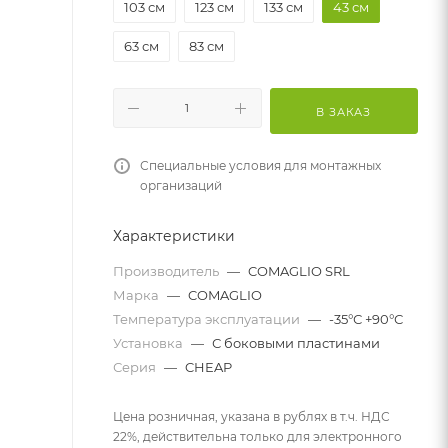
103 см
123 см
133 см
43 см
63 см
83 см
В ЗАКАЗ
Специальные условия для монтажных
организаций
Характеристики
Производитель
—
COMAGLIO SRL
Марка
—
COMAGLIO
Температура эксплуатации
—
-35°С +90°С
Установка
—
С боковыми пластинами
Серия
—
CHEAP
Цена розничная, указана в рублях в т.ч. НДС
22%, действительна только для электронного