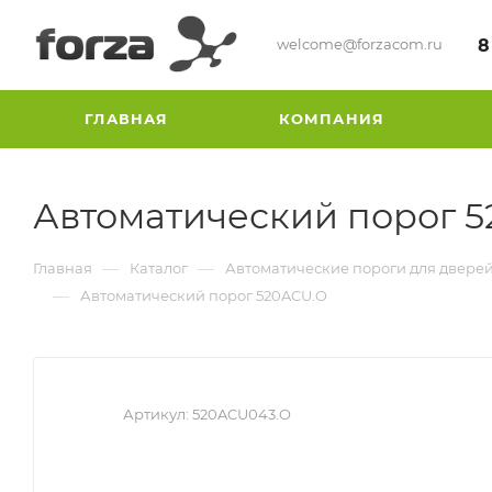
welcome@forzacom.ru
8
ГЛАВНАЯ
КОМПАНИЯ
Автоматический порог 
—
—
Главная
Каталог
Автоматические пороги для двере
—
Автоматический порог 520ACU.O
Артикул:
520ACU043.O