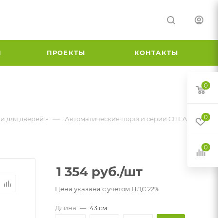
И
ПРОЕКТЫ
КОНТАКТЫ
0
0
—
и для дверей
Автоматические пороги серии CHEAP
0
1 354
руб.
/шт
Цена указана с учетом НДС 22%
Длина
—
43 см