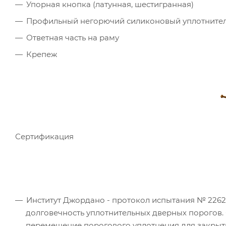
Упорная кнопка (латунная, шестигранная)
Профильный негорючий силиконовый уплотните
Ответная часть на раму
Крепеж
Сертификация
Институт Джордано - протокол испытания № 226241
долговечность уплотнительных дверных порогов. 
перемещение порогового уплотнения для закрыт