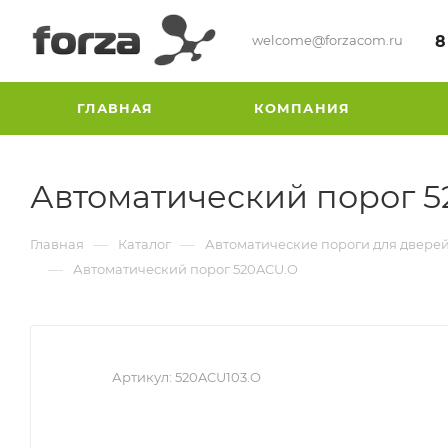
welcome@forzacom.ru
8
ГЛАВНАЯ
КОМПАНИЯ
Автоматический порог 
—
—
Главная
Каталог
Автоматические пороги для двере
—
Автоматический порог 520ACU.O
Артикул:
520ACU103.O