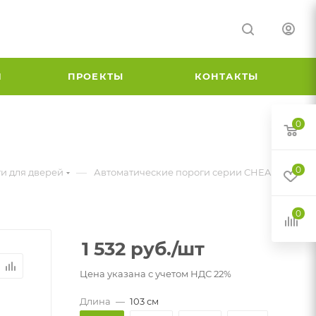
И
ПРОЕКТЫ
КОНТАКТЫ
0
0
—
и для дверей
Автоматические пороги серии CHEAP
0
1 532
руб.
/шт
Цена указана с учетом НДС 22%
Длина
—
103 см