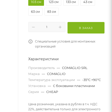
103 см
123 см
133 см
43 см
63 см
83 см
В ЗАКАЗ
Специальные условия для монтажных
организаций
Характеристики
Производитель
—
COMAGLIO SRL
Марка
—
COMAGLIO
Температура эксплуатации
—
-35°С +90°С
Установка
—
С боковыми пластинами
Серия
—
CHEAP
Цена розничная, указана в рублях в т.ч. НДС
22%, действительна только для электронного