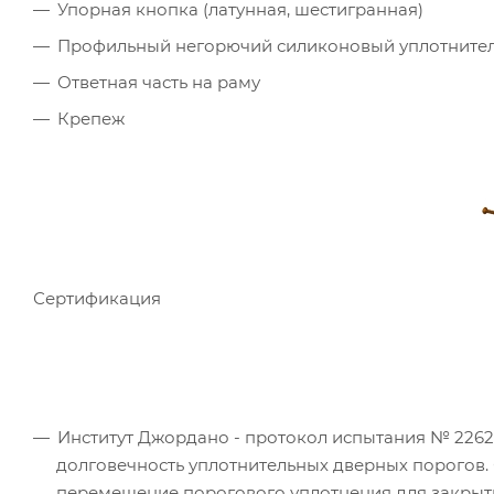
Упорная кнопка (латунная, шестигранная)
Профильный негорючий силиконовый уплотните
Ответная часть на раму
Крепеж
Сертификация
Институт Джордано - протокол испытания № 226241
долговечность уплотнительных дверных порогов. 
перемещение порогового уплотнения для закрыт