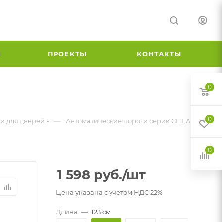
И
ПРОЕКТЫ
КОНТАКТЫ
0
0
—
и для дверей
Автоматические пороги серии CHEAP
0
1 598
руб.
/шт
Цена указана с учетом НДС 22%
Длина
—
123 см