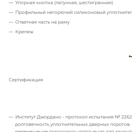
Упорная кнопка (латунная, шестигранная)
Профильный негорючий силиконовый уплотните
Ответная часть на раму
Крепеж
Сертификация
Институт Джордано - протокол испытания № 226241
долговечность уплотнительных дверных порогов. 
перемещение порогового уплотнения для закрыт