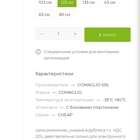
103 см
123 см
133 см
43 см
63 см
83 см
В ЗАКАЗ
Специальные условия для монтажных
организаций
Характеристики
Производитель
—
COMAGLIO SRL
Марка
—
COMAGLIO
Температура эксплуатации
—
-35°С +90°С
Установка
—
С боковыми пластинами
Серия
—
CHEAP
Цена розничная, указана в рублях в т.ч. НДС
22%, действительна только для электронного