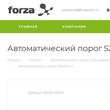
welcome@forzacom.ru
8
ГЛАВНАЯ
КОМПАНИЯ
Автоматический порог 
—
—
Главная
Каталог
Автоматические пороги для двере
—
Автоматический порог 520ACU.O
Артикул:
520ACU123.O