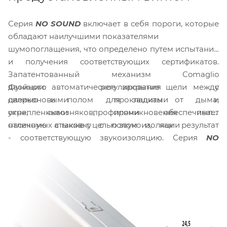
Серия
NO SOUND
включает в себя пороги, которые
обладают наилучшими показателями
шумопоглащения, что определено путем испытаний
и получения соответствующих сертификатов.
Запатентованный механизм Comaglio
Функции: автоматическое закрытие щели между
двойного регулирования с
дверью и полом для защиты от дыма,
силиконовыми прокладками и
огня, сквозняков, проникновения пыли,
укрепленными профилями обеспечивает
насекомых а также с целью звукоизоляции
отличную стыковку с полом и, как результат
- соответствующую звукоизоляцию. Серия
NO
SOUND
благодаря структуре и инновационным
решениям обладают улучшенными
характеристиками при оптимальной стоимости.