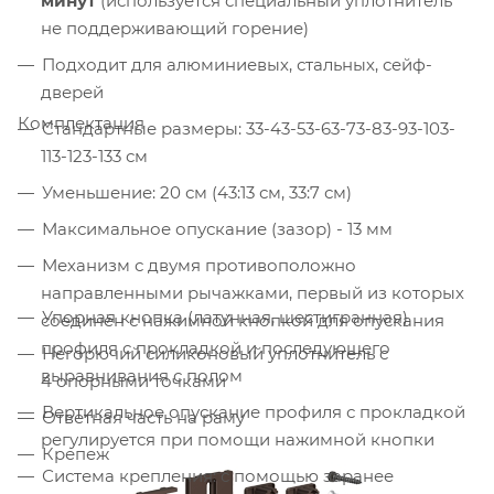
минут
(используется специальный уплотнитель
не поддерживающий горение)
Подходит для алюминиевых, стальных, сейф-
дверей
Комплектация
Стандартные размеры: 33-43-53-63-73-83-93-103-
113-123-133 см
Уменьшение: 20 см (43:13 см, 33:7 см)
Максимальное опускание (зазор) - 13 мм
Механизм с двумя противоположно
направленными рычажками, первый из которых
Упорная кнопка (латунная, шестигранная)
соединён с нажимной кнопкой для опускания
профиля с прокладкой и последующего
Негорючий силиконовый уплотнитель с
выравнивания с полом
4 опорными точками
Вертикальное опускание профиля с прокладкой
Ответная часть на раму
регулируется при помощи нажимной кнопки
Крепеж
Система крепления: с помощью заранее