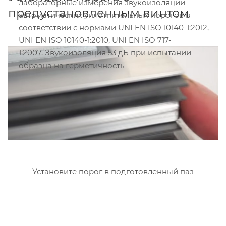
лабораторные измерения звукоизоляции
предустановленным винтом
автоматических уплотнительных порогов в
соответствии с нормами UNI EN ISO 10140-1:2012,
UNI EN ISO 10140-1:2010, UNI EN ISO 717-
1:2007. Звукоизоляция 53 дБ при испытании
образца на герметичность
Установите порог в подготовленный паз