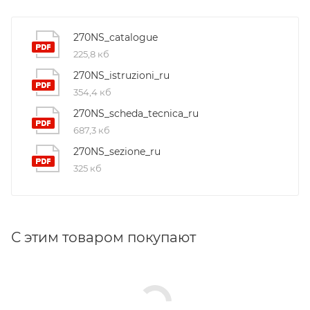
270NS_catalogue
225,8 кб
270NS_istruzioni_ru
354,4 кб
270NS_scheda_tecnica_ru
687,3 кб
270NS_sezione_ru
325 кб
С этим товаром покупают