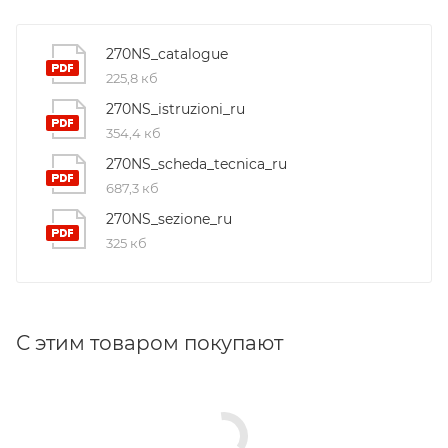
270NS_catalogue
225,8 кб
270NS_istruzioni_ru
354,4 кб
270NS_scheda_tecnica_ru
687,3 кб
270NS_sezione_ru
325 кб
С этим товаром покупают