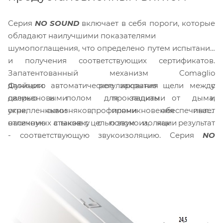
Серия
NO SOUND
включает в себя пороги, которые
обладают наилучшими показателями
шумопоглащения, что определено путем испытаний
и получения соответствующих сертификатов.
Запатентованный механизм Comaglio
Функции: автоматическое закрытие щели между
двойного регулирования с
дверью и полом для защиты от дыма,
силиконовыми прокладками и
огня, сквозняков, проникновения пыли,
укрепленными профилями обеспечивает
насекомых а также с целью звукоизоляции
отличную стыковку с полом и, как результат
- соответствующую звукоизоляцию. Серия
NO
SOUND
благодаря структуре и инновационным
решениям обладают улучшенными
характеристиками при оптимальной стоимости.