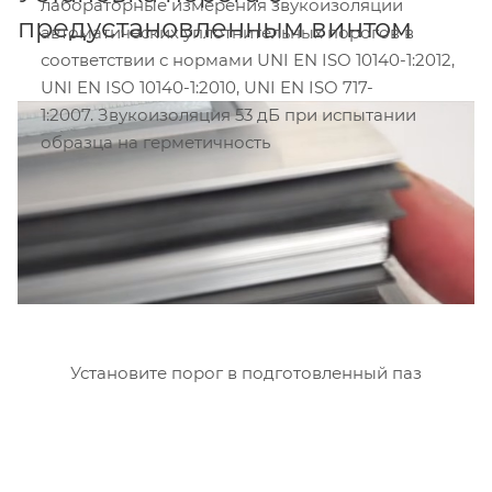
лабораторные измерения звукоизоляции
предустановленным винтом
автоматических уплотнительных порогов в
соответствии с нормами UNI EN ISO 10140-1:2012,
UNI EN ISO 10140-1:2010, UNI EN ISO 717-
1:2007. Звукоизоляция 53 дБ при испытании
образца на герметичность
Установите порог в подготовленный паз