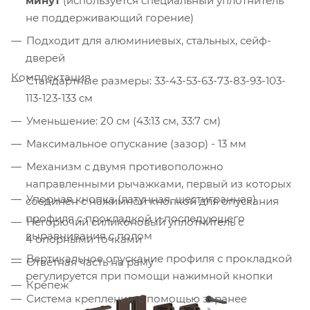
минут
(используется специальный уплотнитель
не поддерживающий горение)
Подходит для алюминиевых, стальных, сейф-
дверей
Комплектация
Стандартные размеры: 33-43-53-63-73-83-93-103-
113-123-133 см
Уменьшение: 20 см (43:13 см, 33:7 см)
Максимальное опускание (зазор) - 13 мм
Механизм с двумя противоположно
направленными рычажками, первый из которых
Упорная кнопка (латунная, шестигранная)
соединён с нажимной кнопкой для опускания
профиля с прокладкой и последующего
Негорючий силиконовый уплотнитель с
выравнивания с полом
4 опорными точками
Вертикальное опускание профиля с прокладкой
Ответная часть на раму
регулируется при помощи нажимной кнопки
Крепеж
Система крепления: с помощью заранее