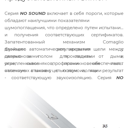
Серия
NO SOUND
включает в себя пороги, которые
обладают наилучшими показателями
шумопоглащения, что определено путем испытаний
и получения соответствующих сертификатов.
Запатентованный механизм Comaglio
Функции: автоматическое закрытие щели между
двойного регулирования с
дверью и полом для защиты от дыма,
силиконовыми прокладками и
огня, сквозняков, проникновения пыли,
укрепленными профилями обеспечивает
насекомых а также с целью звукоизоляции
отличную стыковку с полом и, как результат
- соответствующую звукоизоляцию. Серия
NO
SOUND
благодаря структуре и инновационным
решениям обладают улучшенными
характеристиками при оптимальной стоимости.