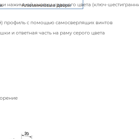
щи нажимной кнопки красного цвета (ключ-шестигранни
й) профиль с помощью самосверлящих винтов
ки и ответная часть на раму серого цвета
горение