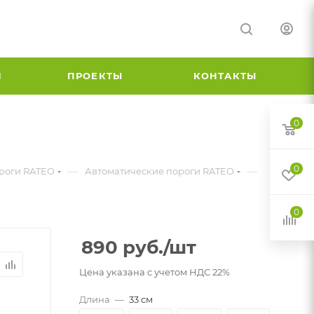
И
ПРОЕКТЫ
КОНТАКТЫ
0
0
—
—
роги RATEO
Автоматические пороги RATEO
0
890
руб.
/шт
Цена указана с учетом НДС 22%
Длина
—
33 см