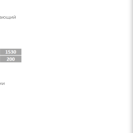
ивающий
ми
я