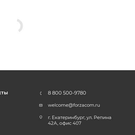
8 800 500-9780
КТЫ
welcome@forzacom.ru
г. Екатеринбург, ул. Репина
42А, офис 407