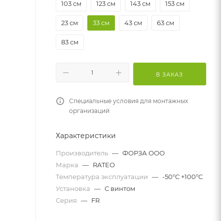
103 см
123 см
143 см
153 см
23 см
33 см
43 см
63 см
83 см
В ЗАКАЗ
Специальные условия для монтажных
организаций
Характеристики
Производитель
—
ФОРЗА ООО
Марка
—
RATEO
Температура эксплуатации
—
-50°С +100°С
Установка
—
С винтом
Серия
—
FR