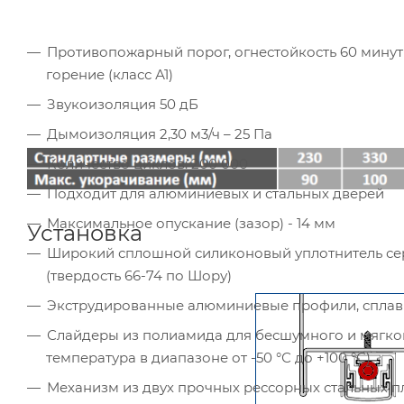
Противопожарный порог, огнестойкость 60 мину
горение (класс А1)
Звукоизоляция 50 дБ
Дымоизоляция 2,30 м3/ч – 25 Па
Количество циклов: 200 000
Подходит для алюминиевых и стальных дверей
Максимальное опускание (зазор) - 14 мм
Установка
Широкий сплошной силиконовый уплотнитель сер
(твердость 66-74 по Шору)
Экструдированные алюминиевые профили, сплав 6
Слайдеры из полиамида для бесшумного и мягко
температура в диапазоне от -50 °С до +100 °С)
Механизм из двух прочных рессорных стальных п