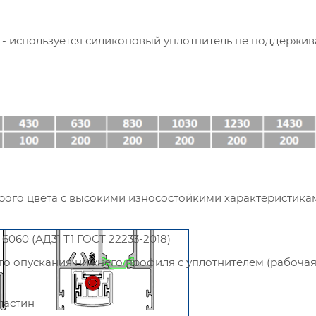
т - используется силиконовый уплотнитель не поддерж
ого цвета с высокими износостойкими характеристика
060 (АД31 Т1 ГОСТ 22233-2018)
го опускания нижнего профиля с уплотнителем (рабоча
ластин