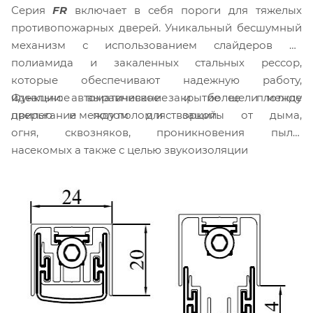
Серия
FR
включает в себя пороги для тяжелых
противопожарных дверей. Уникальный бесшумный
механизм с использованием слайдеров из
полиамида и закаленных стальных рессор,
которые обеспечивают надежную работу,
Функции: автоматическое закрытие щели между
идеальное выравнивание и более плотное
дверью и полом для защиты от дыма,
прилегание между полом и створкой.
огня, сквозняков, проникновения пыли,
насекомых а также с целью звукоизоляции