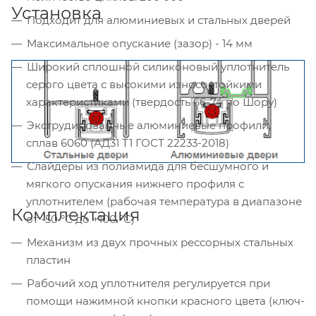
Установка
Подходит для алюминиевых и стальных дверей
Максимальное опускание (зазор) - 14 мм
Широкий сплошной силиконовый уплотнитель
серого цвета с высокими износостойкими
характеристиками (твердость 66-74 по Шору)
Экструдированные алюминиевые профили,
сплав 6060 (АД31 Т1 ГОСТ 22233-2018)
Слайдеры из полиамида для бесшумного и
мягкого опускания нижнего профиля с
уплотнителем (рабочая температура в диапазоне
Комплектация
от -50 °С до +100 °С)
Механизм из двух прочных рессорных стальных
пластин
Рабочий ход уплотнителя регулируется при
помощи нажимной кнопки красного цвета (ключ-