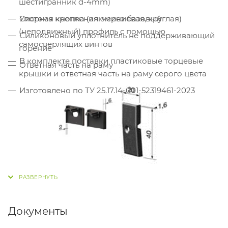
шестигранник d-4mm)
Упорная кнопка (алюминиевая, круглая)
Система крепления: через базовый
(неподвижный) профиль с помощью
Силиконовый уплотнитель не поддерживающий
самосверлящих винтов
горение
В комплекте поставки пластиковые торцевые
Ответная часть на раму
крышки и ответная часть на раму серого цвета
Изготовлено по ТУ 25.17.14-001-52319461-2023
Документы