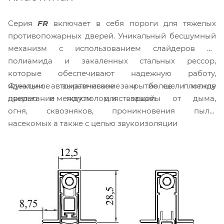
Серия
FR
включает в себя пороги для тяжелых
противопожарных дверей. Уникальный бесшумный
механизм с использованием слайдеров из
полиамида и закаленных стальных рессор,
которые обеспечивают надежную работу,
Функции: автоматическое закрытие щели между
идеальное выравнивание и более плотное
дверью и полом для защиты от дыма,
прилегание между полом и створкой.
огня, сквозняков, проникновения пыли,
насекомых а также с целью звукоизоляции