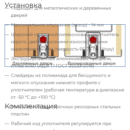
Установка
Подходит для металлических и деревянных
дверей
Максимальное опускание (зазор) - 14 мм
Широкий сплошной силиконовый уплотнитель
серого цвета с высокими износостойкими
характеристиками (твердость 66-74 по Шору)
Экструдированные алюминиевые профили,
сплав 6060 (АД31 Т1 ГОСТ 22233-2018)
Слайдеры из полиамида для бесшумного и
мягкого опускания нижнего профиля с
уплотнителем (рабочая температура в диапазоне
от -50 °С до +100 °С)
Комплектация
Механизм из двух прочных рессорных стальных
пластин
Рабочий ход уплотнителя регулируется при