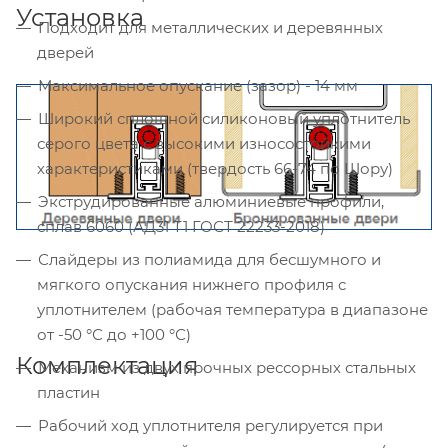
Установка
Подходит для металлических и деревянных
дверей
Максимальное опускание (зазор) - 14 мм
Широкий сплошной силиконовый уплотнитель
серого цвета с высокими износостойкими
характеристиками (твердость 66-74 по Шору)
Экструдированные алюминиевые профили,
сплав 6060 (АД31 Т1 ГОСТ 22233-2018)
Слайдеры из полиамида для бесшумного и
мягкого опускания нижнего профиля с
уплотнителем (рабочая температура в диапазоне
от -50 °С до +100 °С)
Комплектация
Механизм из двух прочных рессорных стальных
пластин
Рабочий ход уплотнителя регулируется при