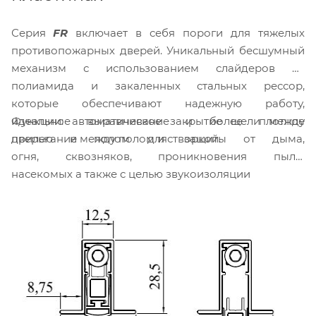
Серия
FR
включает в себя пороги для тяжелых
противопожарных дверей. Уникальный бесшумный
механизм с использованием слайдеров из
полиамида и закаленных стальных рессор,
которые обеспечивают надежную работу,
Функции: автоматическое закрытие щели между
идеальное выравнивание и более плотное
дверью и полом для защиты от дыма,
прилегание между полом и створкой.
огня, сквозняков, проникновения пыли,
насекомых а также с целью звукоизоляции