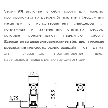
Серия
FR
включает в себя пороги для тяжелых
противопожарных дверей. Уникальный бесшумный
механизм с использованием слайдеров из
полиамида и закаленных стальных рессор,
которые обеспечивают надежную работу,
Функции: автоматическое закрытие щели между
идеальное выравнивание и более плотное
дверью и полом для защиты от дыма,
прилегание между полом и створкой.
огня, сквозняков, проникновения пыли,
насекомых а также с целью звукоизоляции