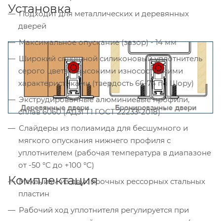
Установка
Подходит для металлических и деревянных
дверей
Максимальное опускание (зазор) - 14 мм
Широкий сплошной силиконовый уплотнитель
серого цвета с высокими износостойкими
характеристиками (твердость 66-74 по Шору)
Экструдированные алюминиевые профили,
сплав 6060 (АД31 Т1 ГОСТ 22233-2018)
Слайдеры из полиамида для бесшумного и
мягкого опускания нижнего профиля с
уплотнителем (рабочая температура в диапазоне
от -50 °С до +100 °С)
Комплектация
Механизм из двух прочных рессорных стальных
пластин
Рабочий ход уплотнителя регулируется при