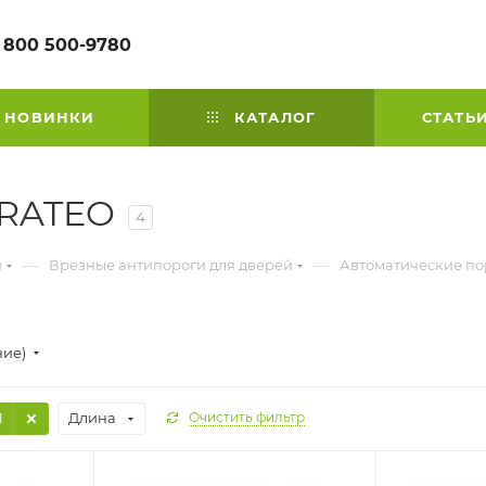
 800 500-9780
НОВИНКИ
КАТАЛОГ
СТАТЬ
 RATEO
4
—
—
й
Врезные антипороги для дверей
Автоматические по
ние)
1
Длина
Очистить фильтр