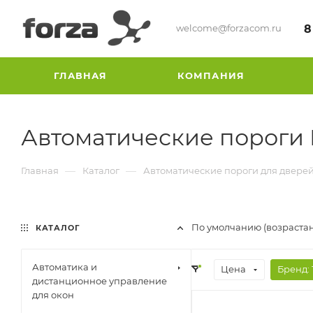
welcome@forzacom.ru
8
ГЛАВНАЯ
КОМПАНИЯ
Автоматические пороги
—
—
Главная
Каталог
Автоматические пороги для двере
По умолчанию (возраста
КАТАЛОГ
Автоматика и
Цена
Бренд
: 
дистанционное управление
для окон