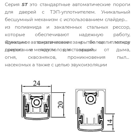
Серия
ST
это стандартные автоматические пороги
для дверей с ТЭП-уплотнителем. Уникальный
бесшумный механизм с использованием слайдеров
из полиамида и закаленных стальных рессор,
которые обеспечивают надежную работу,
Функции: автоматическое закрытие щели между
идеальное выравнивание и более плотное
дверью и полом для защиты от дыма,
прилегание между полом и створкой.
огня, сквозняков, проникновения пыли,
насекомых а также с целью звукоизоляции