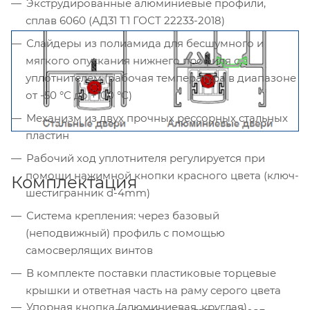
Экструдированные алюминиевые профили,
сплав 6060 (АД31 Т1 ГОСТ 22233-2018)
Слайдеры из полиамида для бесшумного и
мягкого опускания нижнего профиля с
уплотнителем (рабочая температура в диапазоне
от -50 °С до +100 °С)
Механизм из двух прочных рессорных стальных
пластин
Рабочий ход уплотнителя регулируется при
помощи нажимной кнопки красного цвета (ключ-
Комплектация
шестигранник d-4mm)
Система крепления: через базовый
(неподвижный) профиль с помощью
самосверлящих винтов
В комплекте поставки пластиковые торцевые
крышки и ответная часть на раму серого цвета
Упорная кнопка (алюминиевая, круглая)