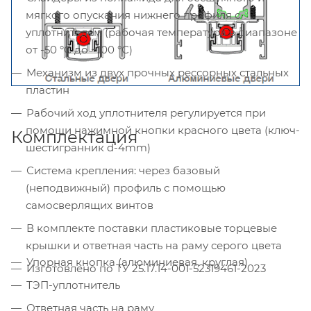
мягкого опускания нижнего профиля с
уплотнителем (рабочая температура в диапазоне
от -50 °С до +100 °С)
Механизм из двух прочных рессорных стальных
пластин
Рабочий ход уплотнителя регулируется при
помощи нажимной кнопки красного цвета (ключ-
Комплектация
шестигранник d-4mm)
Система крепления: через базовый
(неподвижный) профиль с помощью
самосверлящих винтов
В комплекте поставки пластиковые торцевые
крышки и ответная часть на раму серого цвета
Упорная кнопка (алюминиевая, круглая)
Изготовлено по ТУ 25.17.14-001-52319461-2023
ТЭП-уплотнитель
Ответная часть на раму