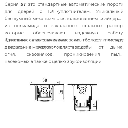
Серия
ST
это стандартные автоматические пороги
для дверей с ТЭП-уплотнителем. Уникальный
бесшумный механизм с использованием слайдеров
из полиамида и закаленных стальных рессор,
которые обеспечивают надежную работу,
Функции: автоматическое закрытие щели между
идеальное выравнивание и более плотное
дверью и полом для защиты от дыма,
прилегание между полом и створкой.
огня, сквозняков, проникновения пыли,
насекомых а также с целью звукоизоляции