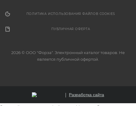
ПОЛИТИКА ИСПОЛЬЗОВАНИЯ ФАЙЛОВ COOKIES
ПУБЛИЧНАЯ ОФЕРТА
2026 © ООО "Форза". Электронный каталог товаров. Не
является публичной офертой.
Разработка сайта
Этот сайт использует файлы cookie для обеспечения
корректной работы, анализа трафика и улучшения
пользовательского опыта. Продолжая использовать
сайт, вы соглашаетесь на использование файлов cookie.