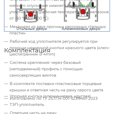
мягкого опускания нижнего профиля с
уплотнителем (рабочая температура в диапазоне
от -50 °С до +100 °С)
Механизм из двух прочных рессорных стальных
пластин
Рабочий ход уплотнителя регулируется при
помощи нажимной кнопки красного цвета (ключ-
Комплектация
шестигранник d-4mm)
Система крепления: через базовый
(неподвижный) профиль с помощью
самосверлящих винтов
В комплекте поставки пластиковые торцевые
крышки и ответная часть на раму серого цвета
Упорная кнопка (алюминиевая, круглая)
Изготовлено по ТУ 25.17.14-001-52319461-2023
ТЭП-уплотнитель
Ответная часть на раму