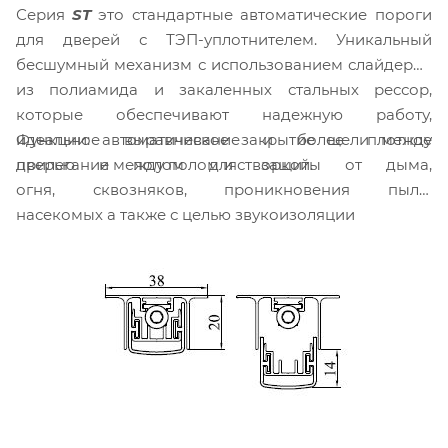
Серия
ST
это стандартные автоматические пороги
для дверей с ТЭП-уплотнителем. Уникальный
бесшумный механизм с использованием слайдеров
из полиамида и закаленных стальных рессор,
которые обеспечивают надежную работу,
Функции: автоматическое закрытие щели между
идеальное выравнивание и более плотное
дверью и полом для защиты от дыма,
прилегание между полом и створкой.
огня, сквозняков, проникновения пыли,
насекомых а также с целью звукоизоляции