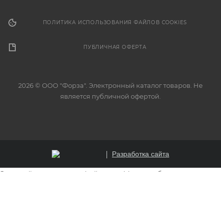
ПОЛИТИКА ИСПОЛЬЗОВАНИЯ ФАЙЛОВ COOKIES
ПУБЛИЧНАЯ ОФЕРТА
2026 © ООО "Форза". Электронный каталог товаров. Не
является публичной офертой.
Разработка сайта
Этот сайт использует файлы cookie для обеспечения
корректной работы, анализа трафика и улучшения
пользовательского опыта. Продолжая использовать
сайт, вы соглашаетесь на использование файлов cookie.