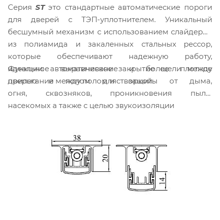
Серия
ST
это стандартные автоматические пороги
для дверей с ТЭП-уплотнителем. Уникальный
бесшумный механизм с использованием слайдеров
из полиамида и закаленных стальных рессор,
которые обеспечивают надежную работу,
Функции: автоматическое закрытие щели между
идеальное выравнивание и более плотное
дверью и полом для защиты от дыма,
прилегание между полом и створкой.
огня, сквозняков, проникновения пыли,
насекомых а также с целью звукоизоляции