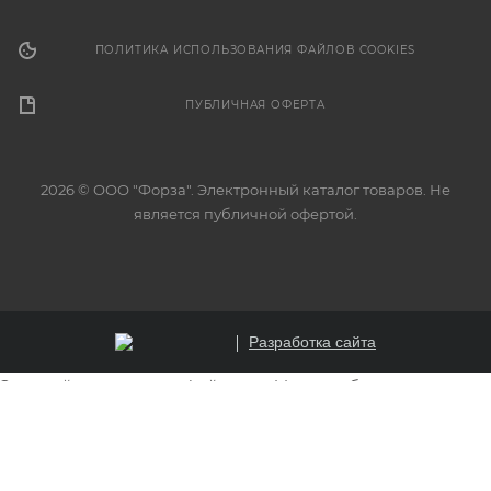
ПОЛИТИКА ИСПОЛЬЗОВАНИЯ ФАЙЛОВ COOKIES
ПУБЛИЧНАЯ ОФЕРТА
2026 © ООО "Форза". Электронный каталог товаров. Не
является публичной офертой.
Разработка сайта
Этот сайт использует файлы cookie для обеспечения
корректной работы, анализа трафика и улучшения
пользовательского опыта. Продолжая использовать
сайт, вы соглашаетесь на использование файлов cookie.