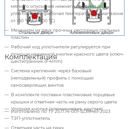
мягкого опускания нижнего профиля с
уплотнителем (рабочая температура в диапазоне
от -50 °С до +100 °С)
Механизм из двух прочных рессорных стальных
пластин
Рабочий ход уплотнителя регулируется при
помощи нажимной кнопки красного цвета (ключ-
Комплектация
шестигранник d-4mm)
Система крепления: через базовый
(неподвижный) профиль с помощью
самосверлящих винтов
В комплекте поставки пластиковые торцевые
крышки и ответная часть на раму серого цвета
Упорная кнопка (алюминиевая, круглая)
Изготовлено по ТУ 25.17.14-001-52319461-2023
ТЭП-уплотнитель
Ответная часть на раму