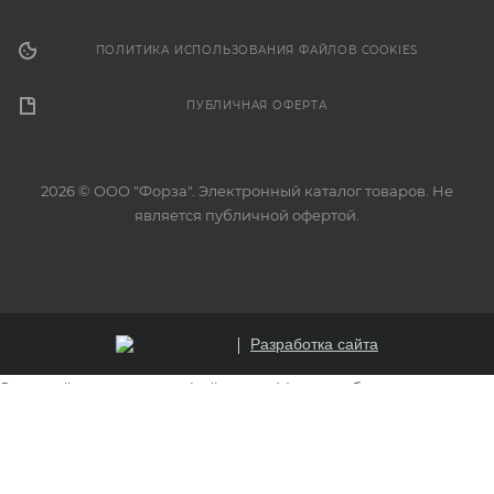
ПОЛИТИКА ИСПОЛЬЗОВАНИЯ ФАЙЛОВ COOKIES
ПУБЛИЧНАЯ ОФЕРТА
2026 © ООО "Форза". Электронный каталог товаров. Не
является публичной офертой.
Разработка сайта
Этот сайт использует файлы cookie для обеспечения
корректной работы, анализа трафика и улучшения
пользовательского опыта. Продолжая использовать
сайт, вы соглашаетесь на использование файлов cookie.