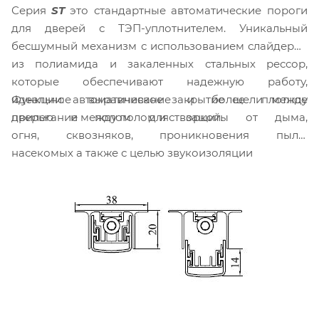
Серия
ST
это стандартные автоматические пороги
для дверей с ТЭП-уплотнителем. Уникальный
бесшумный механизм с использованием слайдеров
из полиамида и закаленных стальных рессор,
которые обеспечивают надежную работу,
Функции: автоматическое закрытие щели между
идеальное выравнивание и более плотное
дверью и полом для защиты от дыма,
прилегание между полом и створкой.
огня, сквозняков, проникновения пыли,
насекомых а также с целью звукоизоляции