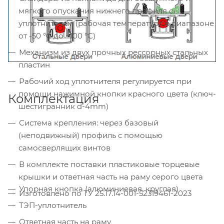
мягкого опускания нижнего профиля с
уплотнителем (рабочая температура в диапазоне
от -50 °С до +100 °С)
Механизм из двух прочных рессорных стальных
пластин
Рабочий ход уплотнителя регулируется при
помощи нажимной кнопки красного цвета (ключ-
Комплектация
шестигранник d-4mm)
Система крепления: через базовый
(неподвижный) профиль с помощью
самосверлящих винтов
В комплекте поставки пластиковые торцевые
крышки и ответная часть на раму серого цвета
Упорная кнопка (алюминиевая, круглая)
Изготовлено по ТУ 25.17.14-001-52319461-2023
ТЭП-уплотнитель
Ответная часть на раму