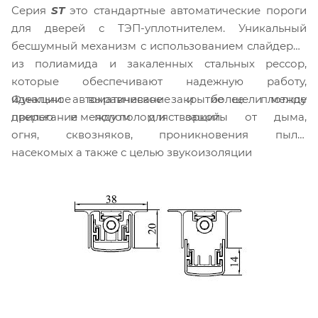
Серия
ST
это стандартные автоматические пороги
для дверей с ТЭП-уплотнителем. Уникальный
бесшумный механизм с использованием слайдеров
из полиамида и закаленных стальных рессор,
которые обеспечивают надежную работу,
Функции: автоматическое закрытие щели между
идеальное выравнивание и более плотное
дверью и полом для защиты от дыма,
прилегание между полом и створкой.
огня, сквозняков, проникновения пыли,
насекомых а также с целью звукоизоляции