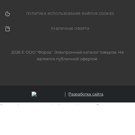
ПОЛИТИКА ИСПОЛЬЗОВАНИЯ ФАЙЛОВ COOKIES
ПУБЛИЧНАЯ ОФЕРТА
2026 © ООО "Форза". Электронный каталог товаров. Не
является публичной офертой.
Разработка сайта
Этот сайт использует файлы cookie для обеспечения
корректной работы, анализа трафика и улучшения
пользовательского опыта. Продолжая использовать
сайт, вы соглашаетесь на использование файлов cookie.