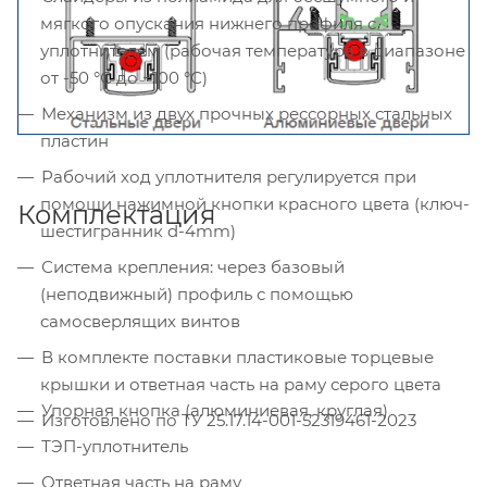
мягкого опускания нижнего профиля с
уплотнителем (рабочая температура в диапазоне
от -50 °С до +100 °С)
Механизм из двух прочных рессорных стальных
пластин
Рабочий ход уплотнителя регулируется при
помощи нажимной кнопки красного цвета (ключ-
Комплектация
шестигранник d-4mm)
Система крепления: через базовый
(неподвижный) профиль с помощью
самосверлящих винтов
В комплекте поставки пластиковые торцевые
крышки и ответная часть на раму серого цвета
Упорная кнопка (алюминиевая, круглая)
Изготовлено по ТУ 25.17.14-001-52319461-2023
ТЭП-уплотнитель
Ответная часть на раму