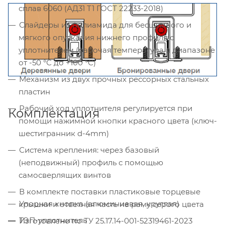
сплав 6060 (АД31 Т1 ГОСТ 22233-2018)
Слайдеры из полиамида для бесшумного и
мягкого опускания нижнего профиля с
уплотнителем (рабочая температура в диапазоне
от -50 °С до +100 °С)
Механизм из двух прочных рессорных стальных
пластин
Рабочий ход уплотнителя регулируется при
Комплектация
помощи нажимной кнопки красного цвета (ключ-
шестигранник d-4mm)
Система крепления: через базовый
(неподвижный) профиль с помощью
самосверлящих винтов
В комплекте поставки пластиковые торцевые
Упорная кнопка (алюминиевая, круглая)
крышки и ответная часть на раму серого цвета
ТЭП-уплотнитель
Изготовлено по ТУ 25.17.14-001-52319461-2023