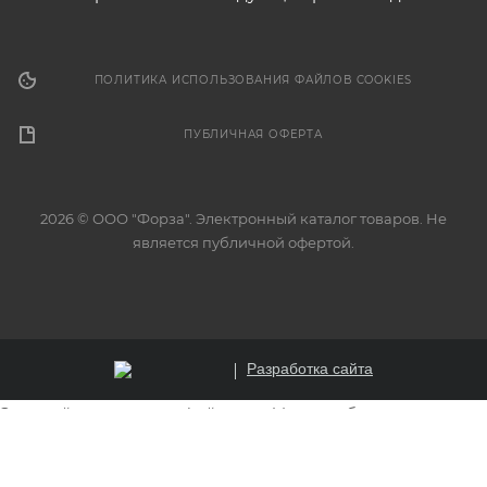
ПОЛИТИКА ИСПОЛЬЗОВАНИЯ ФАЙЛОВ COOKIES
ПУБЛИЧНАЯ ОФЕРТА
2026 © ООО "Форза". Электронный каталог товаров. Не
является публичной офертой.
Разработка сайта
Этот сайт использует файлы cookie для обеспечения
корректной работы, анализа трафика и улучшения
пользовательского опыта. Продолжая использовать