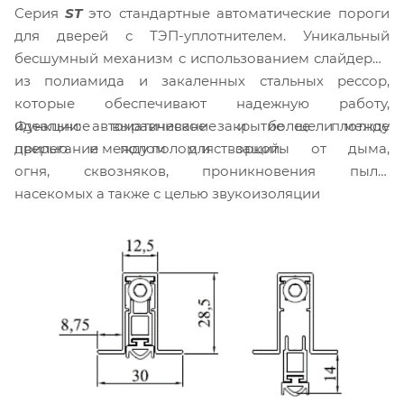
Серия
ST
это стандартные автоматические пороги
для дверей с ТЭП-уплотнителем. Уникальный
бесшумный механизм с использованием слайдеров
из полиамида и закаленных стальных рессор,
которые обеспечивают надежную работу,
Функции: автоматическое закрытие щели между
идеальное выравнивание и более плотное
дверью и полом для защиты от дыма,
прилегание между полом и створкой.
огня, сквозняков, проникновения пыли,
насекомых а также с целью звукоизоляции