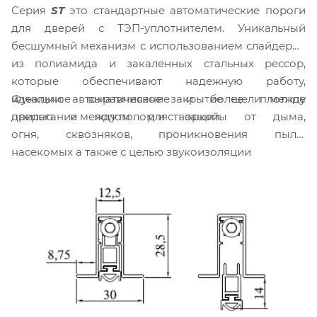
Серия
ST
это стандартные автоматические пороги
для дверей с ТЭП-уплотнителем. Уникальный
бесшумный механизм с использованием слайдеров
из полиамида и закаленных стальных рессор,
которые обеспечивают надежную работу,
Функции: автоматическое закрытие щели между
идеальное выравнивание и более плотное
дверью и полом для защиты от дыма,
прилегание между полом и створкой.
огня, сквозняков, проникновения пыли,
насекомых а также с целью звукоизоляции