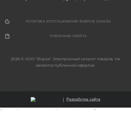
ПОЛИТИКА ИСПОЛЬЗОВАНИЯ ФАЙЛОВ COOKIES
ПУБЛИЧНАЯ ОФЕРТА
2026 © ООО "Форза". Электронный каталог товаров. Не
является публичной офертой.
Разработка сайта
Этот сайт использует файлы cookie для обеспечения
корректной работы, анализа трафика и улучшения
пользовательского опыта. Продолжая использовать