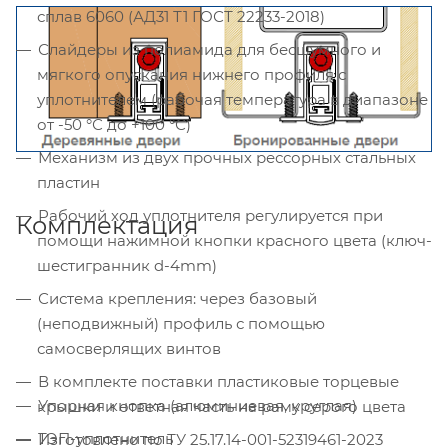
сплав 6060 (АД31 Т1 ГОСТ 22233-2018)
Слайдеры из полиамида для бесшумного и
мягкого опускания нижнего профиля с
уплотнителем (рабочая температура в диапазоне
от -50 °С до +100 °С)
Механизм из двух прочных рессорных стальных
пластин
Рабочий ход уплотнителя регулируется при
Комплектация
помощи нажимной кнопки красного цвета (ключ-
шестигранник d-4mm)
Система крепления: через базовый
(неподвижный) профиль с помощью
самосверлящих винтов
В комплекте поставки пластиковые торцевые
Упорная кнопка (алюминиевая, круглая)
крышки и ответная часть на раму серого цвета
ТЭП-уплотнитель
Изготовлено по ТУ 25.17.14-001-52319461-2023