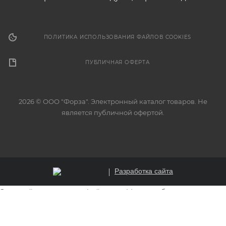
ПОЛИТИКА ИСПОЛЬЗОВАНИЯ ФАЙЛОВ COOKIES
ПУБЛИЧНАЯ ОФЕРТА
2026 © ООО "Форза". Электронный каталог товаров. Не
является публичной офертой.
Разработка сайта
Этот сайт использует файлы cookie для обеспечения
корректной работы, анализа трафика и улучшения
пользовательского опыта. Продолжая использовать