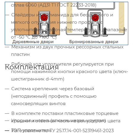
сплав 6060 (АД31 Т1 ГОСТ 22233-2018)
Слайдеры из полиамида для бесшумного и
мягкого опускания нижнего профиля с
уплотнителем (рабочая температура в диапазоне
от -50 °С до +100 °С)
Механизм из двух прочных рессорных стальных
пластин
Рабочий ход уплотнителя регулируется при
Комплектация
помощи нажимной кнопки красного цвета (ключ-
шестигранник d-4mm)
Система крепления: через базовый
(неподвижный) профиль с помощью
самосверлящих винтов
В комплекте поставки пластиковые торцевые
Упорная кнопка (алюминиевая, круглая)
крышки и ответная часть на раму серого цвета
ТЭП-уплотнитель
Изготовлено по ТУ 25.17.14-001-52319461-2023