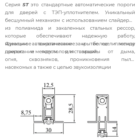
Серия
ST
это стандартные автоматические пороги
для дверей с ТЭП-уплотнителем. Уникальный
бесшумный механизм с использованием слайдеров
из полиамида и закаленных стальных рессор,
которые обеспечивают надежную работу,
Функции: автоматическое закрытие щели между
идеальное выравнивание и более плотное
дверью и полом для защиты от дыма,
прилегание между полом и створкой.
огня, сквозняков, проникновения пыли,
насекомых а также с целью звукоизоляции