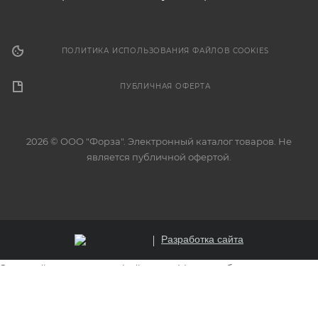
ПОЛИТИКА ИСПОЛЬЗОВАНИЯ ФАЙЛОВ COOKIES
ПУБЛИЧНАЯ ОФЕРТА
2026 © ООО "Форза". Электронный каталог товаров. Не
является публичной офертой.
Разработка сайта
Этот сайт использует файлы cookie для обеспечения
корректной работы, анализа трафика и улучшения
пользовательского опыта. Продолжая использовать