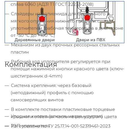
сплав 6060 (АД31 Т1 ГОСТ 22233-2018)
Слайдеры из полиамида для бесшумного и
мягкого опускания нижнего профиля с
уплотнителем (рабочая температура в диапазоне
от -50 °С до +100 °С)
Механизм из двух прочных рессорных стальных
пластин
Рабочий ход уплотнителя регулируется при
Комплектация
помощи нажимной кнопки красного цвета (ключ-
шестигранник d-4mm)
Система крепления: через базовый
(неподвижный) профиль с помощью
самосверлящих винтов
В комплекте поставки пластиковые торцевые
Упорная кнопка (алюминиевая, круглая)
крышки и ответная часть на раму серого цвета
ТЭП-уплотнитель
Изготовлено по ТУ 25.17.14-001-52319461-2023