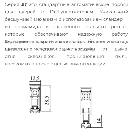
Серия
ST
это стандартные автоматические пороги
для дверей с ТЭП-уплотнителем. Уникальный
бесшумный механизм с использованием слайдеров
из полиамида и закаленных стальных рессор,
которые обеспечивают надежную работу,
Функции: автоматическое закрытие щели между
идеальное выравнивание и более плотное
дверью и полом для защиты от дыма,
прилегание между полом и створкой.
огня, сквозняков, проникновения пыли,
насекомых а также с целью звукоизоляции