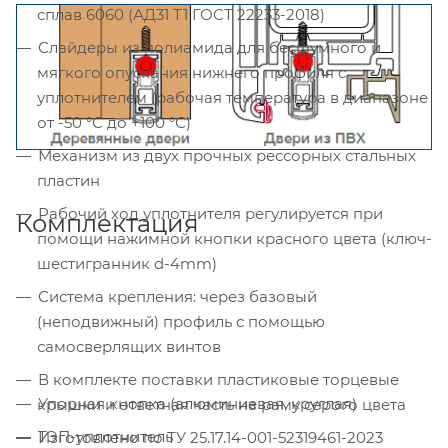
сплав 6060 (АД31 Т1 ГОСТ 22233-2018)
Слайдеры из полиамида для бесшумного и
мягкого опускания нижнего профиля с
уплотнителем (рабочая температура в диапазоне
от -50 °С до +100 °С)
Механизм из двух прочных рессорных стальных
пластин
Рабочий ход уплотнителя регулируется при
Комплектация
помощи нажимной кнопки красного цвета (ключ-
шестигранник d-4mm)
Система крепления: через базовый
(неподвижный) профиль с помощью
самосверлящих винтов
В комплекте поставки пластиковые торцевые
Упорная кнопка (алюминиевая, круглая)
крышки и ответная часть на раму серого цвета
ТЭП-уплотнитель
Изготовлено по ТУ 25.17.14-001-52319461-2023