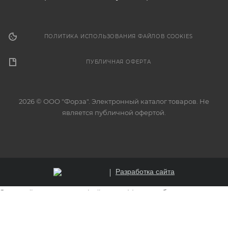
ПОЛИТИКА ИСПОЛЬЗОВАНИЯ ФАЙЛОВ COOKIES
ПУБЛИЧНАЯ ОФЕРТА
2026 © ООО "Форза". Электронный каталог товаров. Не
является публичной офертой.
Разработка сайта
Этот сайт использует файлы cookie для обеспечения
корректной работы, анализа трафика и улучшения
пользовательского опыта. Продолжая использовать