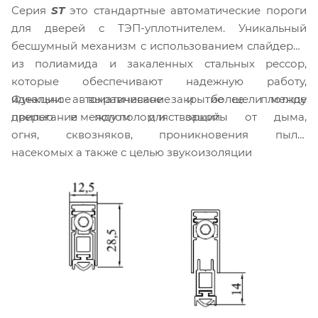
Серия
ST
это стандартные автоматические пороги
для дверей с ТЭП-уплотнителем. Уникальный
бесшумный механизм с использованием слайдеров
из полиамида и закаленных стальных рессор,
которые обеспечивают надежную работу,
Функции: автоматическое закрытие щели между
идеальное выравнивание и более плотное
дверью и полом для защиты от дыма,
прилегание между полом и створкой.
огня, сквозняков, проникновения пыли,
насекомых а также с целью звукоизоляции