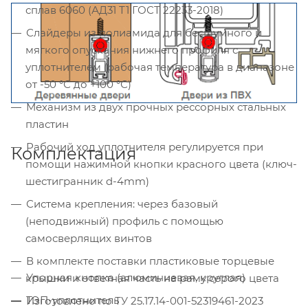
сплав 6060 (АД31 Т1 ГОСТ 22233-2018)
Слайдеры из полиамида для бесшумного и
мягкого опускания нижнего профиля с
уплотнителем (рабочая температура в диапазоне
от -50 °С до +100 °С)
Механизм из двух прочных рессорных стальных
пластин
Рабочий ход уплотнителя регулируется при
Комплектация
помощи нажимной кнопки красного цвета (ключ-
шестигранник d-4mm)
Система крепления: через базовый
(неподвижный) профиль с помощью
самосверлящих винтов
В комплекте поставки пластиковые торцевые
Упорная кнопка (алюминиевая, круглая)
крышки и ответная часть на раму серого цвета
ТЭП-уплотнитель
Изготовлено по ТУ 25.17.14-001-52319461-2023