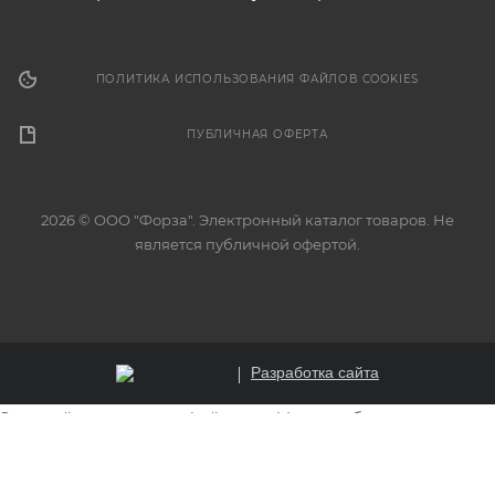
ПОЛИТИКА ИСПОЛЬЗОВАНИЯ ФАЙЛОВ COOKIES
ПУБЛИЧНАЯ ОФЕРТА
2026 © ООО "Форза". Электронный каталог товаров. Не
является публичной офертой.
Разработка сайта
Этот сайт использует файлы cookie для обеспечения
корректной работы, анализа трафика и улучшения
пользовательского опыта. Продолжая использовать