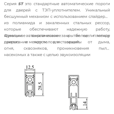
Серия
ST
это стандартные автоматические пороги
для дверей с ТЭП-уплотнителем. Уникальный
бесшумный механизм с использованием слайдеров
из полиамида и закаленных стальных рессор,
которые обеспечивают надежную работу,
Функции: автоматическое закрытие щели между
идеальное выравнивание и более плотное
дверью и полом для защиты от дыма,
прилегание между полом и створкой.
огня, сквозняков, проникновения пыли,
насекомых а также с целью звукоизоляции