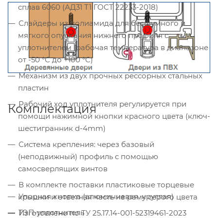
сплав 6060 (АД31 Т1 ГОСТ 22233-2018)
Слайдеры из полиамида для бесшумного и
мягкого опускания нижнего профиля с
уплотнителем (рабочая температура в диапазоне
от -50 °С до +100 °С)
Механизм из двух прочных рессорных стальных
пластин
Рабочий ход уплотнителя регулируется при
Комплектация
помощи нажимной кнопки красного цвета (ключ-
шестигранник d-4mm)
Система крепления: через базовый
(неподвижный) профиль с помощью
самосверлящих винтов
В комплекте поставки пластиковые торцевые
Упорная кнопка (алюминиевая, круглая)
крышки и ответная часть на раму серого цвета
ТЭП-уплотнитель
Изготовлено по ТУ 25.17.14-001-52319461-2023