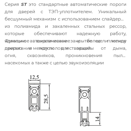
Серия
ST
это стандартные автоматические пороги
для дверей с ТЭП-уплотнителем. Уникальный
бесшумный механизм с использованием слайдеров
из полиамида и закаленных стальных рессор,
которые обеспечивают надежную работу,
Функции: автоматическое закрытие щели между
идеальное выравнивание и более плотное
дверью и полом для защиты от дыма,
прилегание между полом и створкой.
огня, сквозняков, проникновения пыли,
насекомых а также с целью звукоизоляции