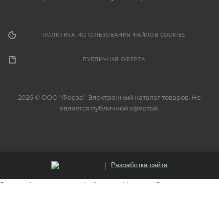
ПОЛИТИКА ИСПОЛЬЗОВАНИЯ ФАЙЛОВ COOKIES
ПУБЛИЧНАЯ ОФЕРТА
2026 © ООО "Форза". Электронный каталог товаров. Не
является публичной офертой.
Разработка сайта
Этот сайт использует файлы cookie для обеспечения
корректной работы, анализа трафика и улучшения
пользовательского опыта. Продолжая использовать