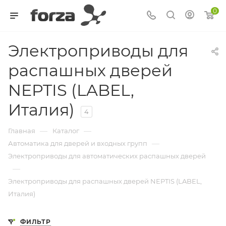
0
Электроприводы для
распашных дверей
NEPTIS (LABEL,
Италия)
4
—
—
Главная
Каталог
—
Автоматика для дверей и входных групп
Электроприводы для автоматических распашных дверей
—
Электроприводы для распашных дверей NEPTIS (LABEL,
Италия)
ФИЛЬТР