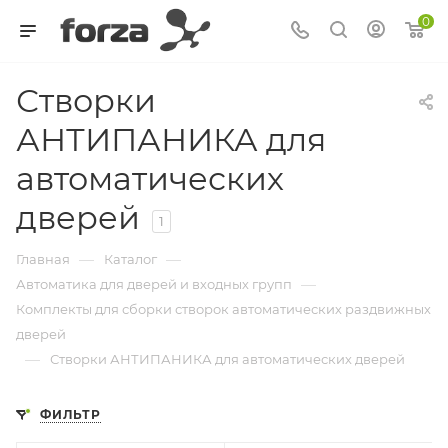
0
Створки
АНТИПАНИКА для
автоматических
дверей
1
—
—
Главная
Каталог
—
Автоматика для дверей и входных групп
Комплекты для сборки створок автоматических раздвижных
дверей
—
Створки АНТИПАНИКА для автоматических дверей
ФИЛЬТР