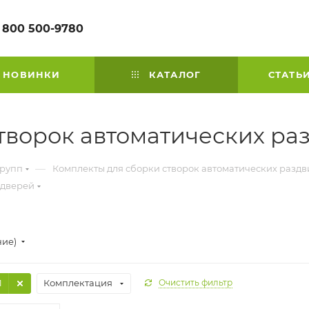
 800 500-9780
НОВИНКИ
КАТАЛОГ
СТАТЬ
творок автоматических р
—
групп
Комплекты для сборки створок автоматических разд
 дверей
ние)
1
Комплектация
Очистить фильтр