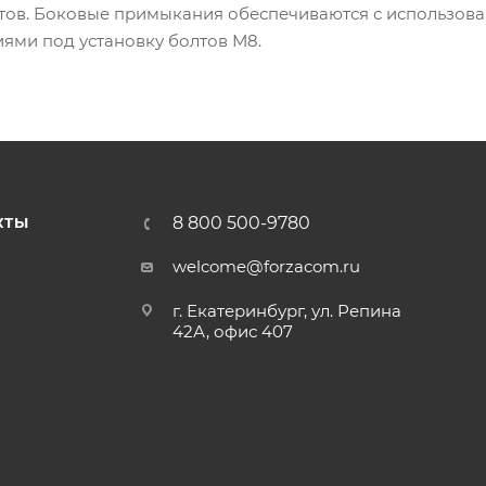
ов. Боковые примыкания обеспечиваются с использов
ями под установку болтов М8.
8 800 500-9780
КТЫ
welcome@forzacom.ru
г. Екатеринбург, ул. Репина
42А, офис 407