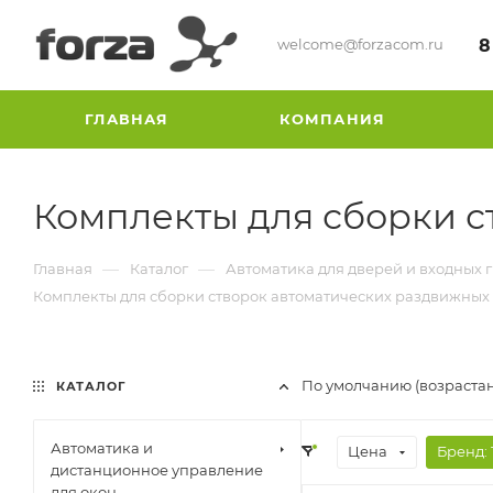
welcome@forzacom.ru
8
ГЛАВНАЯ
КОМПАНИЯ
Комплекты для сборки с
—
—
Главная
Каталог
Автоматика для дверей и входных 
Комплекты для сборки створок автоматических раздвижных
По умолчанию (возраста
КАТАЛОГ
Автоматика и
Цена
Бренд
: 
дистанционное управление
для окон