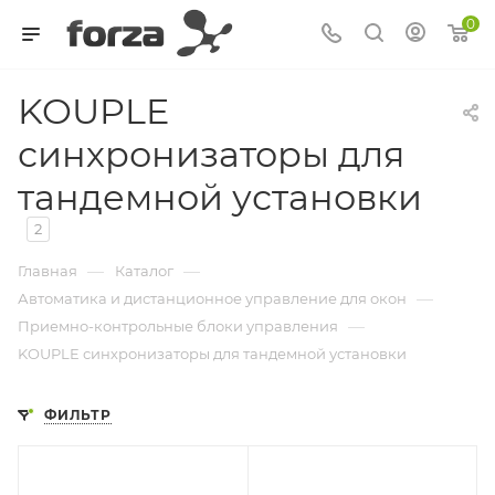
0
KOUPLE
синхронизаторы для
тандемной установки
2
—
—
Главная
Каталог
—
Автоматика и дистанционное управление для окон
—
Приемно-контрольные блоки управления
KOUPLE синхронизаторы для тандемной установки
ФИЛЬТР