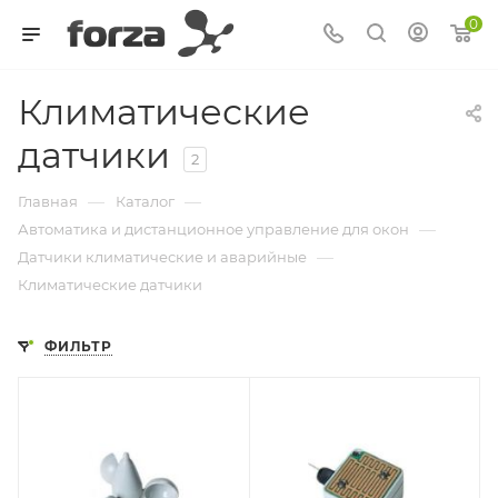
0
Климатические
датчики
2
—
—
Главная
Каталог
—
Автоматика и дистанционное управление для окон
—
Датчики климатические и аварийные
Климатические датчики
ФИЛЬТР