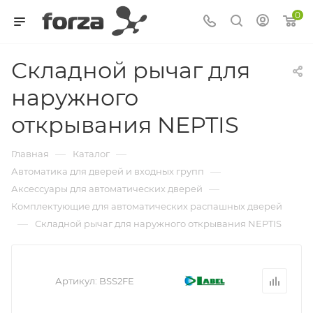
0
Складной рычаг для
наружного
открывания NEPTIS
—
—
Главная
Каталог
—
Автоматика для дверей и входных групп
—
Аксессуары для автоматических дверей
Комплектующие для автоматических распашных дверей
—
Складной рычаг для наружного открывания NEPTIS
Артикул:
BSS2FE