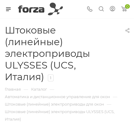
0
Штоковые
(линейные)
электроприводы
ULYSSES (UCS,
Италия)
1
—
—
Главная
Каталог
—
Автоматика и дистанционное управление для окон
—
Штоковые (линейные) электроприводы для окон
Штоковые (линейные) электроприводы ULYSSES (UCS,
Италия)