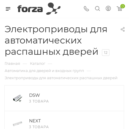
0
Электроприводы для
автоматических
распашных дверей
12
—
—
Главная
Каталог
—
Автоматика для дверей и входных групп
Электроприводы для автоматических распашных дверей
DSW
3 ТОВАРА
NEXT
3 ТОВАРА