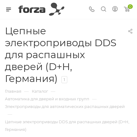
0
Цепные
электроприводы DDS
для распашных
дверей (D+H,
Германия)
1
—
—
Главная
Каталог
—
Автоматика для дверей и входных групп
Электроприводы для автоматических распашных дверей
—
Цепные электроприводы DDS для распашных дверей (D+H,
Германия)