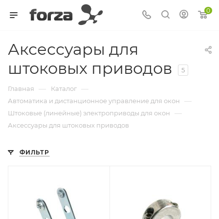
0
Аксессуары для
штоковых приводов
5
—
—
Главная
Каталог
—
Автоматика и дистанционное управление для окон
—
Штоковые (линейные) электроприводы для окон
Аксессуары для штоковых приводов
ФИЛЬТР