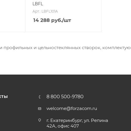
LBFL
Арт.: LBFL101A
14 288
руб.
/шт
и профильных и цельностеклянных створок, комплектую
8 800 500-9780
КТЫ
welcome@forzacom.ru
г. Екатеринбург, ул. Репина
42А, офис 407