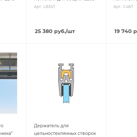
Арт.: LB35/1
Арт.: С48/1
25 380
руб.
/шт
19 740
р
го
Держатель для
ника"
цельностеклянных створок