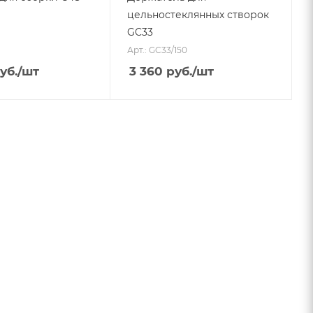
цельностеклянных створок
GC33
Арт.: GC33/150
уб.
/шт
3 360
руб.
/шт