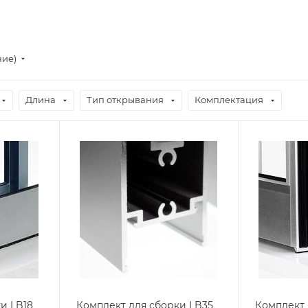
ние)
Длина
Тип открывания
Комплектация
и LB18
Комплект для сборки LB35
Комплект 