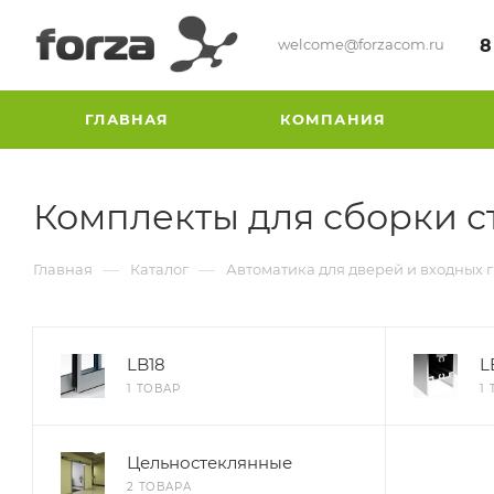
welcome@forzacom.ru
8
ГЛАВНАЯ
КОМПАНИЯ
Комплекты для сборки с
—
—
Главная
Каталог
Автоматика для дверей и входных 
LB18
L
1 ТОВАР
1
Цельностеклянные
2 ТОВАРА