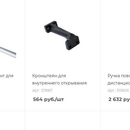
нт для
Кронштейн для
Ручка пов
внутреннего открывания
дистанци
Арт.: 37616T
Арт.: 31560R
564
руб.
/шт
2 632
ру