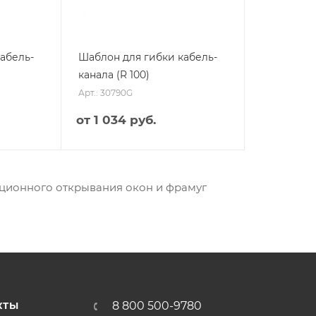
абель-
Шаблон для гибки кабель-
канала (R 100)
Арт.: 30790G
от
1 034 руб.
нционного открывания окон и фрамуг
8 800 500-9780
КТЫ