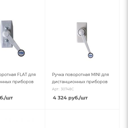
оротная FLAT для
Ручка поворотная MINI для
онных приборов
дистанционных приборов
Арт.: 30748C
б.
/шт
4 324
руб.
/шт