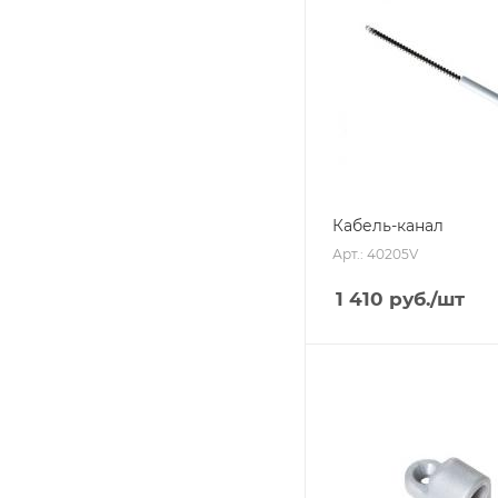
Кабель-канал
Арт.: 40205V
1 410
руб.
/шт