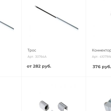
Трос
Коннекто
Арт.: 30764A
Арт.: 41079
от
282 руб.
376
руб.