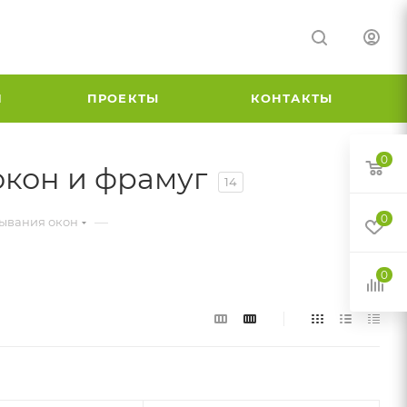
И
ПРОЕКТЫ
КОНТАКТЫ
0
кон и фрамуг
14
0
—
рывания окон
0