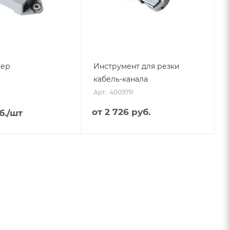
тер
Инструмент для резки
кабель-канала
Арт.: 40097R
от
2 726 руб.
б.
/шт