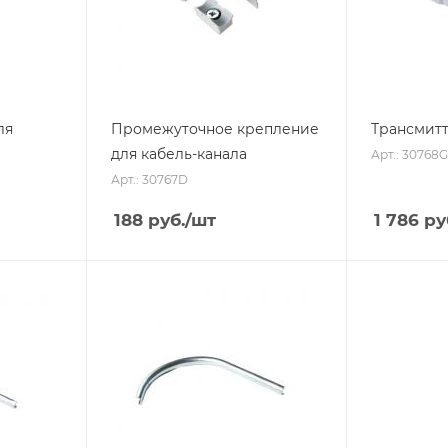
ля
Промежуточное крепление
Трансмит
для кабель-канала
Арт.: 30768G
Арт.: 30767D
188
руб.
/шт
1 786
ру