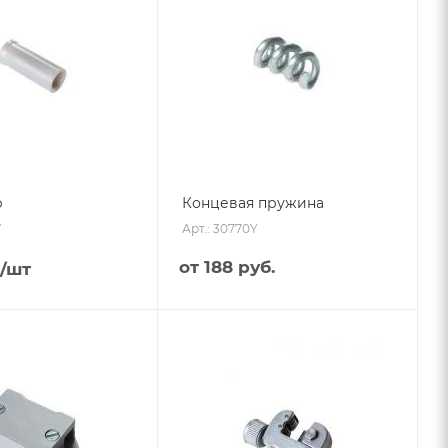
р
Концевая пружина
W
Арт.: 30770Y
от
188 руб.
/шт