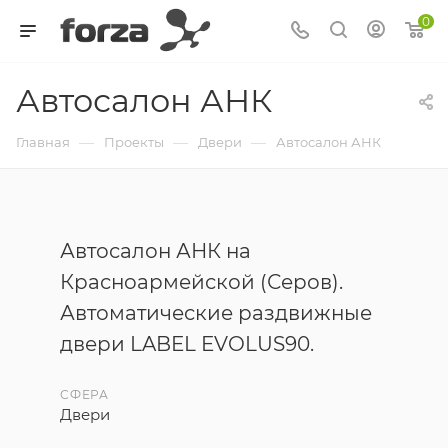
0
Автосалон АНК
—
—
—
Главная
Проекты
Двери
Автосалон АНК
Автосалон АНК на
Красноармейской (Серов).
Автоматические раздвижные
двери LABEL EVOLUS90.
СФЕРА
Двери