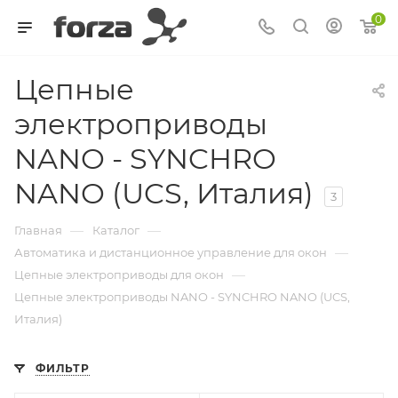
0
Цепные
электроприводы
NANO - SYNCHRO
NANO (UCS, Италия)
3
—
—
Главная
Каталог
—
Автоматика и дистанционное управление для окон
—
Цепные электроприводы для окон
Цепные электроприводы NANO - SYNCHRO NANO (UCS,
Италия)
ФИЛЬТР