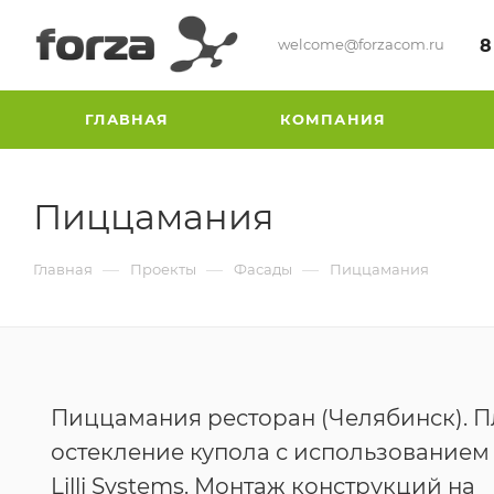
welcome@forzacom.ru
8
ГЛАВНАЯ
КОМПАНИЯ
Пиццамания
—
—
—
Главная
Проекты
Фасады
Пиццамания
Пиццамания ресторан (Челябинск). 
остекление купола с использованием
Lilli Systems. Монтаж конструкций на