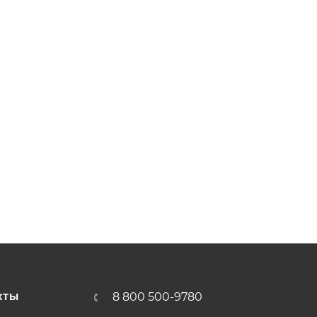
8 800 500-9780
КТЫ