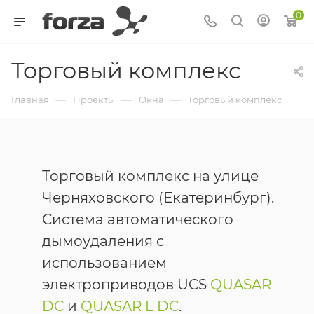
0
Торговый комплекс
—
—
—
Главная
Проекты
Окна
Торговый комплекс
Торговый комплекс на улице
Черняховского (Екатеринбург).
Система автоматического
дымоудаления с
использованием
электроприводов UCS
QUASAR
DC
и
QUASAR L DC
.