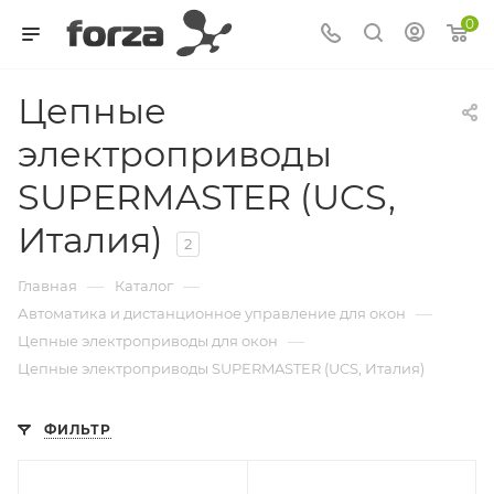
0
Цепные
электроприводы
SUPERMASTER (UCS,
Италия)
2
—
—
Главная
Каталог
—
Автоматика и дистанционное управление для окон
—
Цепные электроприводы для окон
Цепные электроприводы SUPERMASTER (UCS, Италия)
ФИЛЬТР