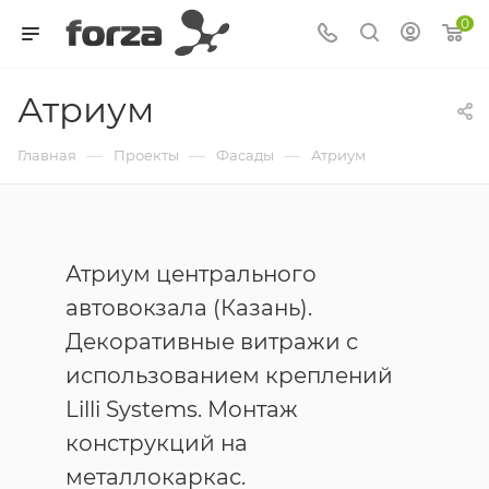
0
Атриум
—
—
—
Главная
Проекты
Фасады
Атриум
Атриум центрального
автовокзала (Казань).
Декоративные витражи с
использованием креплений
Lilli Systems. Монтаж
конструкций на
металлокаркас.