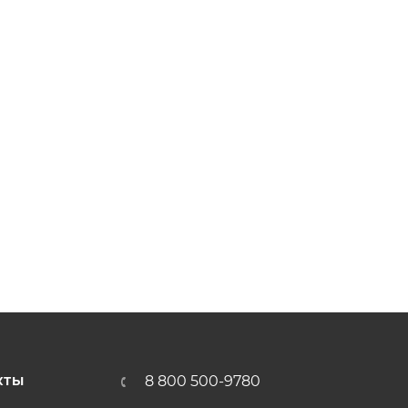
8 800 500-9780
КТЫ