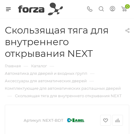
0
Скользящая тяга для
внутреннего
открывания NEXT
—
—
Главная
Каталог
—
Автоматика для дверей и входных групп
—
Аксессуары для автоматических дверей
Комплектующие для автоматических распашных дверей
—
Скользящая тяга для внутреннего открывания NEXT
Артикул:
NEXT-BDT